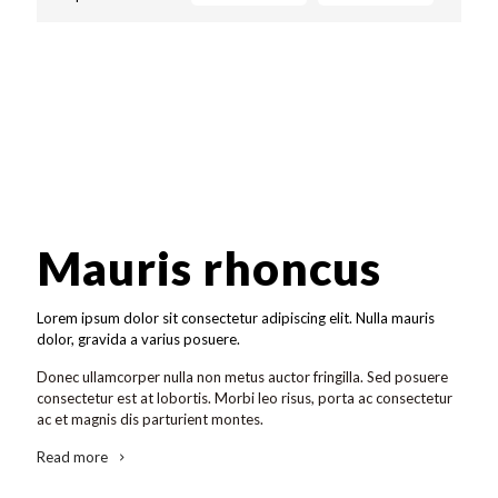
Suspendisse potenti. In non lacinia risus, ac tempor ipsum.
Aliquam ac dui vel dui vulputate consectetur. Mauris
Phasellus venenatis leo eu semper varius. Maecenas sit
accumsan, massa non consectetur condimentum, diam
amet molestie leo. Morbi vitae urna mauris. Nulla nec
arcu tristique nibh, nec egestas diam elit at nulla.
tortor vitae eros iaculis:
Suspendisse potenti. In non lacinia risus, ac tempor ipsum.
Phasellus venenatis leo eu semper varius. Maecenas sit
amet molestie leo. Morbi vitae urna mauris. Nulla nec
tortor vitae eros iaculis:
Mauris rhoncus
Lorem ipsum dolor sit consectetur adipiscing elit. Nulla mauris
dolor, gravida a varius posuere.
Donec ullamcorper nulla non metus auctor fringilla. Sed posuere
consectetur est at lobortis. Morbi leo risus, porta ac consectetur
ac et magnis dis parturient montes.
Read more